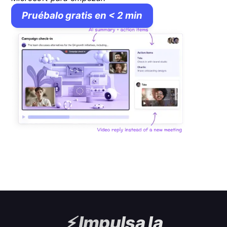
Pruébalo gratis en < 2 min
⚡️
Impulsa la