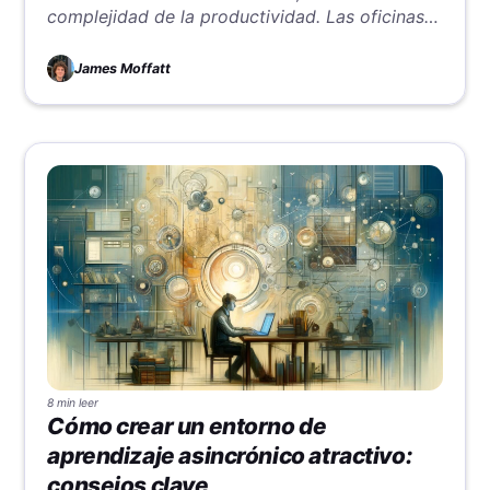
complejidad de la productividad. Las oficinas
tradicionales parecen eficientes por su
estructura, pero el trabajo remoto desafía esas
James Moffatt
ideas, llevando a reevaluar cómo alcanzar la
máxima productividad. Esta dicotomía resalta
los aspectos esquivos y multifacéticos de lo
que realmente impulsa la eficiencia en distintos
entornos laborales.
8 min
leer
Cómo crear un entorno de
aprendizaje asincrónico atractivo:
consejos clave