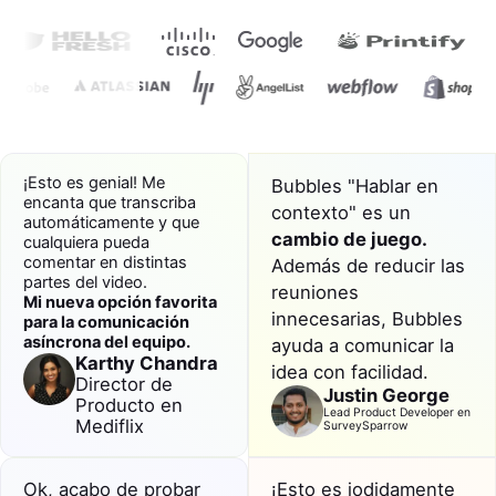
¡Esto es genial! Me
Bubbles "Hablar en
encanta que transcriba
contexto" es un
automáticamente y que
cambio de juego.
cualquiera pueda
comentar en distintas
Además de reducir las
partes del video.
reuniones
Mi nueva opción favorita
innecesarias
, Bubbles
para la comunicación
asíncrona
del equipo
.
ayuda a comunicar la
Karthy Chandra
idea con facilidad.
Director de
Justin George
Producto en
Lead Product Developer en
Mediflix
SurveySparrow
Ok, acabo de probar
¡Esto es jodidamente