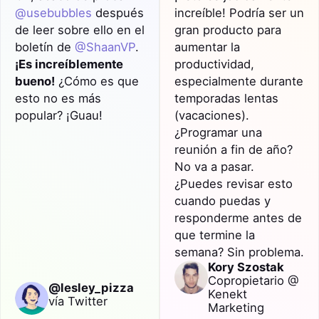
@usebubbles
después
increíble! Podría ser un
de leer sobre ello en el
gran producto para
boletín de
@ShaanVP
.
aumentar la
¡Es increíblemente
productividad
,
bueno!
¿Cómo es que
especialmente durante
esto no es más
temporadas lentas
popular? ¡Guau!
(vacaciones).
¿Programar una
reunión a fin de año?
No va a pasar.
¿Puedes
revisar
esto
cuando puedas y
responderme antes de
que termine la
semana? Sin problema.
Kory Szostak
Copropietario @
@lesley_pizza
Kenekt
vía Twitter
Marketing