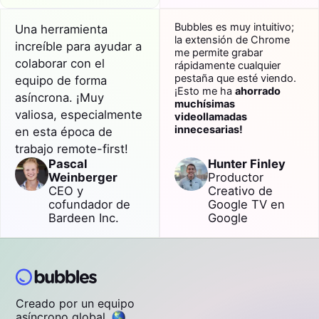
Bubbles es muy intuitivo;
Una herramienta
la extensión de Chrome
increíble para ayudar a
me permite grabar
colaborar
con el
rápidamente cualquier
pestaña que esté viendo.
equipo de forma
¡Esto me ha
ahorrado
asíncrona
. ¡Muy
muchísimas
valiosa, especialmente
videollamadas
innecesarias!
en esta época de
trabajo remote-first!
Pascal
Hunter Finley
Weinberger
Productor
CEO y
Creativo de
cofundador de
Google TV en
Bardeen Inc.
Google
Creado por un equipo
asíncrono global