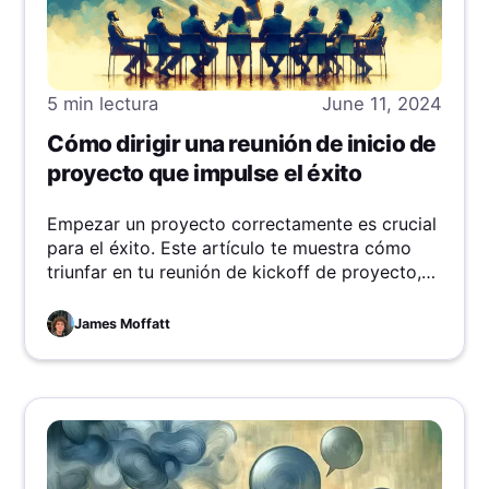
5 min
lectura
June 11, 2024
Cómo dirigir una reunión de inicio de
proyecto que impulse el éxito
Empezar un proyecto correctamente es crucial
para el éxito. Este artículo te muestra cómo
triunfar en tu reunión de kickoff de proyecto,
asegurando que alinee a tu equipo, establezca
objetivos claros y mantenga a todos en la
James Moffatt
misma página desde el primer día. ¡Sumérgete
y aprende más!