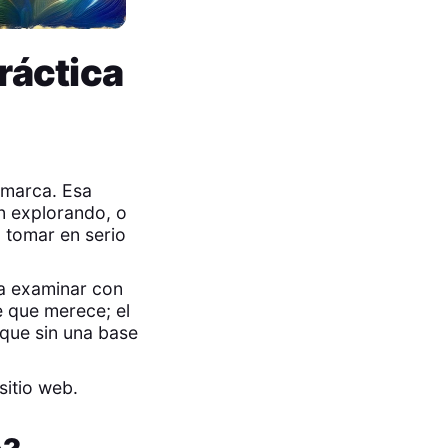
ráctica
 marca. Esa
n explorando, o
 tomar en serio
ra examinar con
e que merece; el
rque sin una base
sitio web.