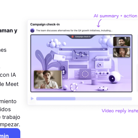
 aman y
nes
s
con IA
le Meet
imiento
pidos
 trabajo
empezar.
 min