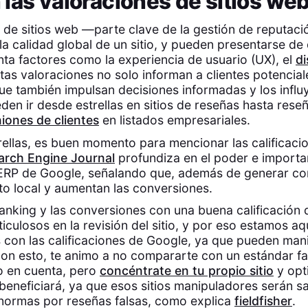
las valoraciones de sitios we
 de sitios web —parte clave de la gestión de reputac
la calidad global de un sitio, y pueden presentarse de
ta factores como la experiencia de usuario (UX), el
d
stas valoraciones no solo informan a clientes potencia
que también impulsan decisiones informadas y los influ
den ir desde estrellas en sitios de reseñas hasta rese
iones de clientes
en listados empresariales.
ellas, es buen momento para mencionar las calificacio
arch Engine Journal
profundiza en el poder e importa
SERP de Google, señalando que, además de generar co
to local y aumentan las conversiones.
ranking y las conversiones con una buena calificación
culosos en la revisión del sitio, y por eso estamos aq
 con las calificaciones de Google, ya que pueden man
Con esto, te animo a no compararte con un estándar fa
o en cuenta, pero
concéntrate en tu propio sitio
y opti
beneficiará, ya que esos sitios manipuladores serán 
normas por reseñas falsas, como explica
fieldfisher
.