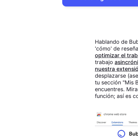
Hablando de Bubb
'cómo' de reseña
optimizar el tra
trabajo
asincrón
nuestra extensi
desplazarse (ase
tu sección "Mis B
encuentres. Mira
función; así es c