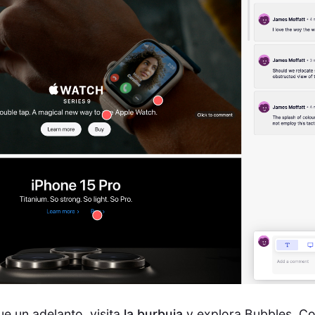
ue un adelanto, visita
la burbuja
y explora Bubbles. C