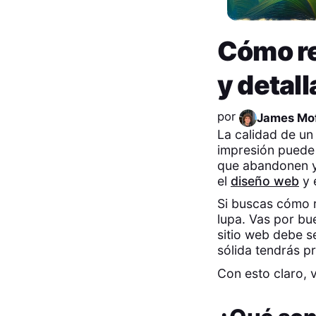
Cómo re
y detal
por
James Mof
La calidad de un
impresión puede 
que abandonen y 
el
diseño web
y 
Si buscas cómo r
lupa. Vas por bu
sitio web debe s
sólida tendrás p
Con esto claro, v