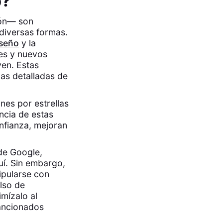
b?
ión— son
 diversas formas.
iseño
y la
les y nuevos
yen. Estas
ñas detalladas de
nes por estrellas
ncia de estas
nfianza, mejoran
 de Google,
uí. Sin embargo,
ipularse con
lso de
mízalo al
sancionados