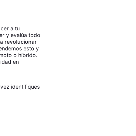
ocer a tu
cer y evalúa todo
ca
revolucionar
tendemos esto y
moto o híbrido.
vidad en
vez identifiques