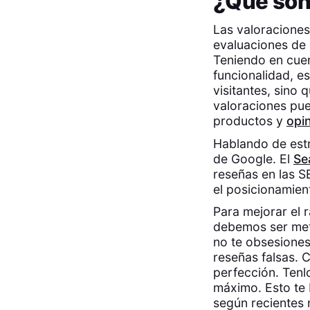
¿Qué son 
Las valoraciones
evaluaciones de 
Teniendo en cuen
funcionalidad, e
visitantes, sino 
valoraciones pue
productos y
opin
Hablando de estr
de Google. El
Se
reseñas en las 
el posicionamien
Para mejorar el 
debemos ser meti
no te obsesiones
reseñas falsas. 
perfección. Tenl
máximo. Esto te 
según recientes 