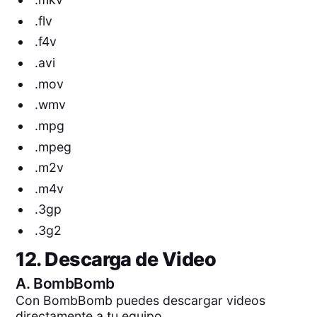
.flv
.f4v
.avi
.mov
.wmv
.mpg
.mpeg
.m2v
.m4v
.3gp
.3g2
12. Descarga de Video
A.
BombBomb
Con BombBomb puedes descargar videos
directamente a tu equipo.