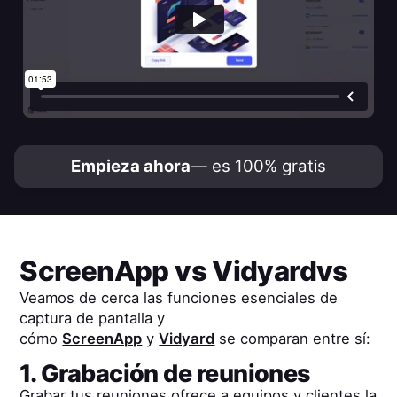
Empieza ahora
— es 100% gratis
ScreenApp
vs
Vidyard
vs
Veamos de cerca las funciones esenciales de
captura de pantalla y
cómo
ScreenApp
y
Vidyard
se comparan entre sí:
1. Grabación de reuniones
Grabar tus reuniones ofrece a equipos y clientes la