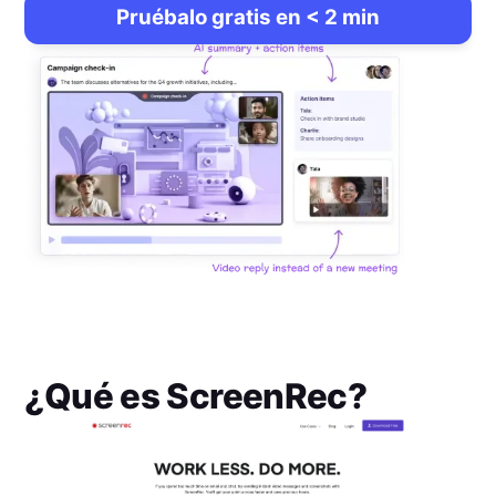
Pruébalo gratis en < 2 min
¿Qué es
ScreenRec
?