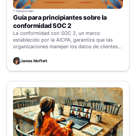
7 minutos
leer
Guía para principiantes sobre la
conformidad SOC 2
La conformidad con SOC 2, un marco
establecido por la AICPA, garantiza que las
organizaciones manejen los datos de clientes
de manera segura y responsable. Centrado en
cinco principios de confianza—seguridad,
James Moffatt
disponibilidad, integridad del procesamiento,
confidencialidad y privacidad—la certificación
SOC 2 ayuda a las empresas a generar
confianza, gestionar riesgos y mantener una
ventaja competitiva. Las empresas pueden
prepararse para el cumplimiento evaluando sus
controles existentes, documentando políticas y
procedimientos, capacitando a sus empleados
y trabajando con un auditor certificado. Al
seguir estos pasos, las organizaciones pueden
mejorar la protección de datos, reforzar su