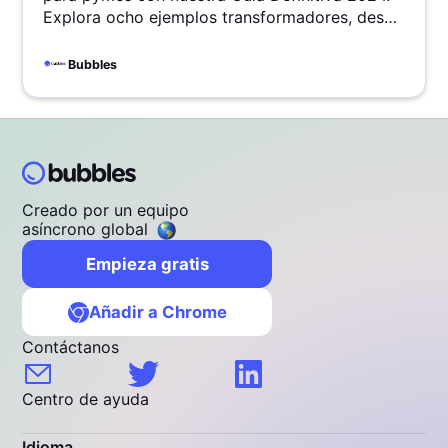
Explora ocho ejemplos transformadores, desde
la simplicidad de Dropbox hasta la maestría de
Slack en engagement, que inspirarán tu
Bubbles
llamada a la acción y elevarán tu presencia
online. Transforma tu pyme con diseños web
que captan la atención y convierten visitantes
en clientes fieles.
Creado por un equipo
asíncrono global
Empieza gratis
Añadir a Chrome
Contáctanos
Centro de ayuda
Idioma