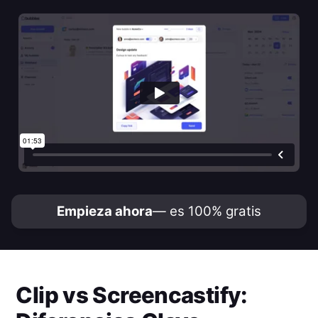
Empieza ahora
— es 100% gratis
Clip
vs
Screencastify
: