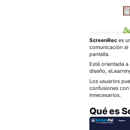
ScreenRec
es un
comunicación al 
pantalla.
Está orientada a 
diseño, eLearnin
Los usuarios pue
confusiones con 
innecesarios.
Qué es
S