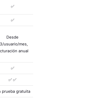
✅
✅
Desde
3/usuario/mes,
acturación anual
✅
✅ ✅
n prueba gratuita