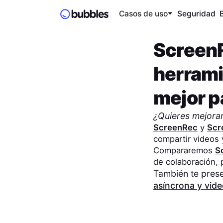
Casos de uso
Seguridad
Screen
herrami
mejor pa
¿Quieres mejorar
ScreenRec
y
Scr
compartir videos 
Compararemos
S
de colaboración,
También te pres
asíncrona y vid