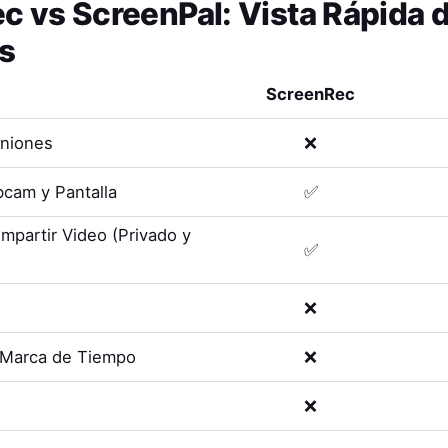
ec
vs
ScreenPal
: Vista Rápida 
s
ScreenRec
uniones
❌
cam y Pantalla
✅
mpartir Video (Privado y
✅
❌
 Marca de Tiempo
❌
❌