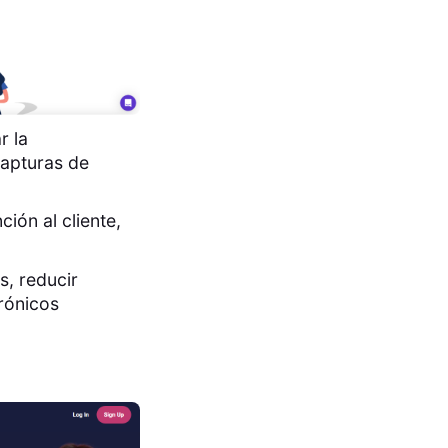
r la
capturas de
ión al cliente,
s, reducir
trónicos