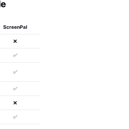
de
ScreenPal
❌
✅
✅
✅
❌
✅