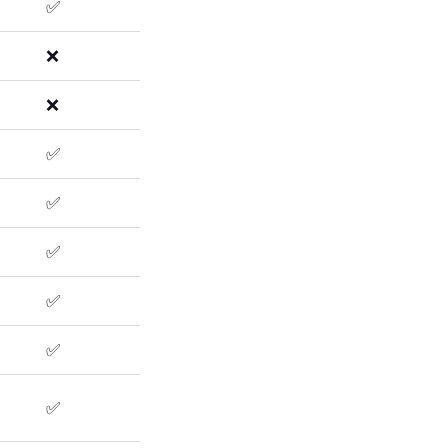
✅
❌
❌
✅
✅
✅
✅
✅
✅