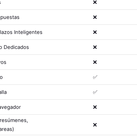
s
❌
spuestas
❌
lazos Inteligentes
❌
o Dedicados
❌
vos
❌
eo
✅
lla
✅
avegador
❌
 (resúmenes,
❌
areas)