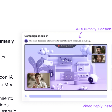
 aman y
nes
s
con IA
le Meet
imiento
pidos
 trabajo