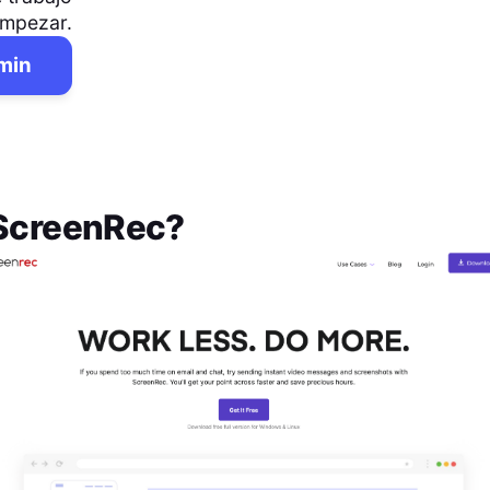
empezar.
 min
ScreenRec
?