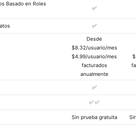
os Basado en Roles
✅
Datos
✅
Desde
$8.32/usuario/mes
$4.99/usuario/mes
$
facturados
f
anualmente
✅
✅ ✅
Sin prueba gratuita
Si