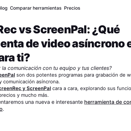
Blog
Comparar herramientas
Precios
Rec
vs
ScreenPal
: ¿Qué
enta de video asíncrono e
ra ti?
 la comunicación con tu equipo y tus clientes?
eenPal
son dos potentes programas para grabación de w
y comunicación asíncrona.
creenRec
y
ScreenPal
cara a cara, explorando sus funci
 precios y mucho más.
entaremos una nueva e interesante
herramienta de co
eo
.