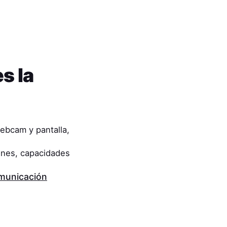
s la
ebcam y pantalla,
ones, capacidades
municación