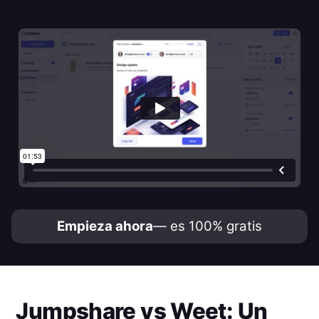
Empieza ahora
— es 100% gratis
Jumpshare
vs
Weet
: Un