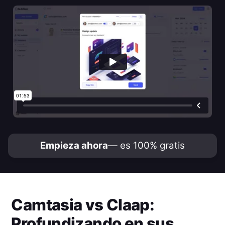
Empieza ahora
— es 100% gratis
Camtasia
vs
Claap
:
Profundizando en sus