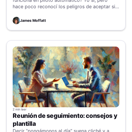
funciona en piloto automático? Yo sí, pero
hace poco reconocí los peligros de aceptar sin
más (pensamiento grupal) y su relevancia. Si tu
respuesta es sí, adéntrate y aprende a
James Moffatt
identificar estos patrones de riesgo e
implementar tácticas para evitarlos.
2 min
leer
Reunión de seguimiento: consejos y
plantilla
Decir “pongámonos al día” suena cliché y a