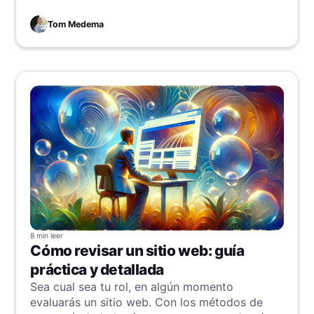
productividad de los equipos, se enorgullece
de anunciar que completó con éxito la
Tom Medema
auditoría SOC 2 Tipo II, la certificación
estándar del sector en seguridad de la
información.
8 min
leer
Cómo revisar un sitio web: guía
práctica y detallada
Sea cual sea tu rol, en algún momento
evaluarás un sitio web. Con los métodos de