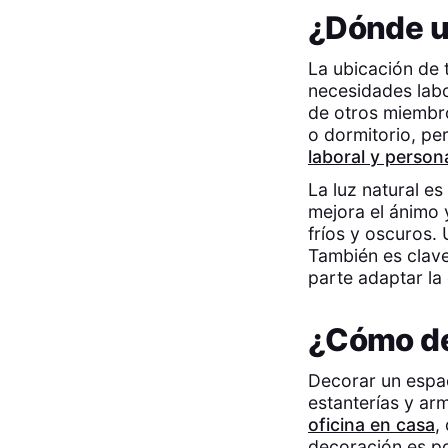
¿Dónde ub
La ubicación de 
necesidades labo
de otros miembro
o dormitorio, pe
laboral y person
La luz natural es
mejora el ánimo y
fríos y oscuros. 
También es clave
parte adaptar la 
¿Cómo de
Decorar un espac
estanterías y ar
oficina en casa
,
decoración es p