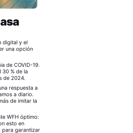
casa
digital y el
er una opción
mia de COVID-19.
l 30 % de la
es de 2024.
una respuesta a
mos a diario.
más de imitar la
ente WFH óptimo:
on esto en
 para garantizar