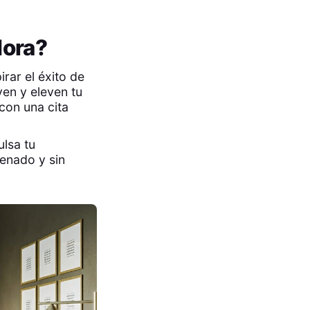
dora?
irar el éxito de
ven y eleven tu
con una cita
lsa tu
denado y sin