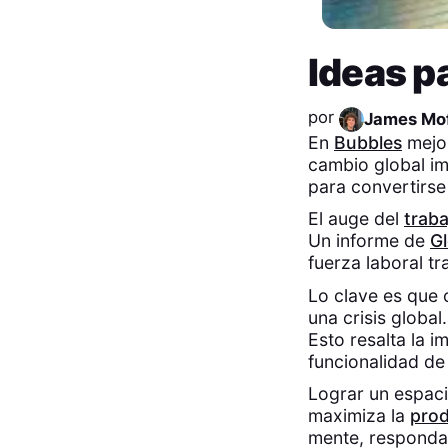
Ideas p
por
James Mof
En
Bubbles
mejor
cambio global im
para convertirse
El auge del
trab
Un informe de
Gl
fuerza laboral t
Lo clave es que 
una crisis global
Esto resalta la 
funcionalidad de 
Lograr un espaci
maximiza la
prod
mente, respondam