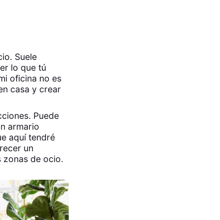
io. Suele
er lo que tú
i oficina no es
en casa y crear
acciones. Puede
un armario
ue aquí tendré
frecer un
s zonas de ocio.