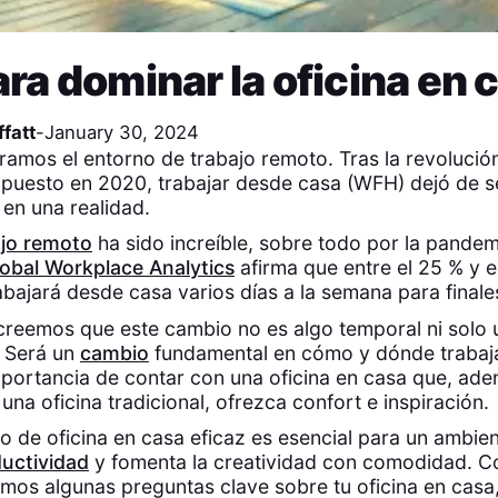
ara dominar la oficina en 
fatt
-
January 30, 2024
amos el entorno de trabajo remoto. Tras la revolución 
puesto en 2020, trabajar desde casa (WFH) dejó de s
 en una realidad.
ajo remoto
ha sido increíble, sobre todo por la pande
obal Workplace Analytics
afirma que entre el 25 % y e
rabajará desde casa varios días a la semana para final
creemos que este cambio no es algo temporal ni solo 
. Será un
cambio
fundamental en cómo y dónde trabaja
importancia de contar con una oficina en casa que, ade
una oficina tradicional, ofrezca confort e inspiración.
o de oficina en casa eficaz es esencial para un ambi
uctividad
y fomenta la creatividad con comodidad. C
os algunas preguntas clave sobre tu oficina en casa,