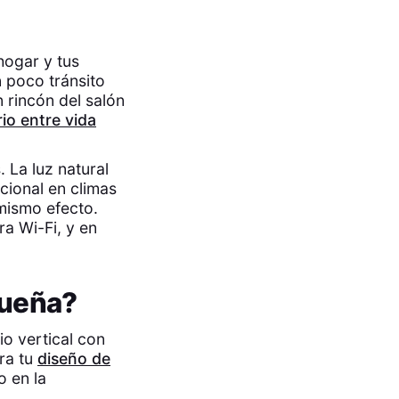
hogar y tus
n poco tránsito
 rincón del salón
rio entre vida
. La luz natural
acional en climas
 mismo efecto.
ra Wi-Fi, y en
queña?
o vertical con
ra tu
diseño de
o en la