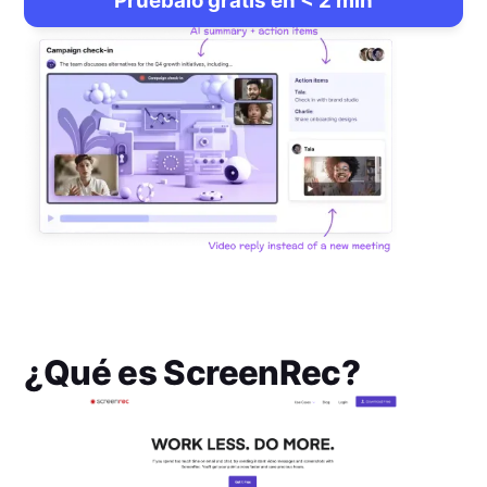
Pruébalo gratis en < 2 min
¿Qué es
ScreenRec
?