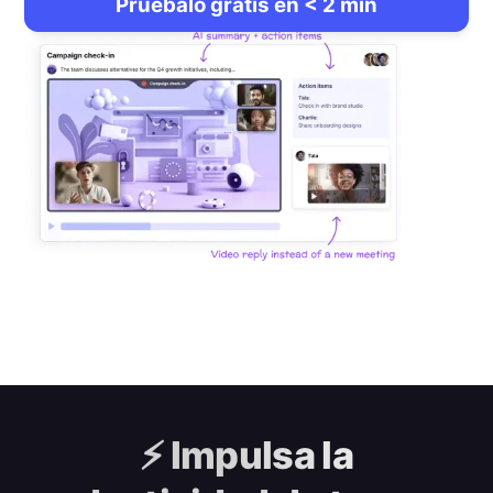
Pruébalo gratis en < 2 min
⚡️
Impulsa la