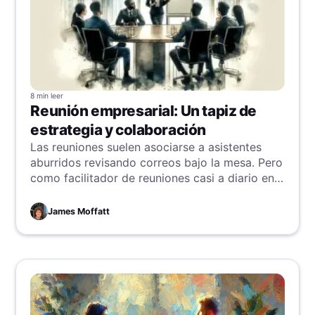
8 min
leer
Reunión empresarial: Un tapiz de
estrategia y colaboración
Las reuniones suelen asociarse a asistentes
aburridos revisando correos bajo la mesa. Pero
como facilitador de reuniones casi a diario en
Bubbles, las veo como algo más: un lienzo para
la colaboración, un escenario para la estrategia
James Moffatt
creativa y un catalizador que impulsa los
proyectos.