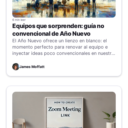
6 min
leer
Equipos que sorprenden: guía no
convencional de Año Nuevo
El Año Nuevo ofrece un lienzo en blanco: el
momento perfecto para renovar al equipo e
inyectar ideas poco convencionales en nuestra
forma de colaborar. Propongo cinco
“resoluciones” para animar reuniones, aclarar
James Moffatt
roles (¡con un giro!), transformar el feedback,
impulsar la colaboración y reforzar la
responsabilidad al máximo. Implementar estas
estrategias convertirá a nuestro grupo en un
equipo de ensueño hiperproductivo rebosante
de energía.