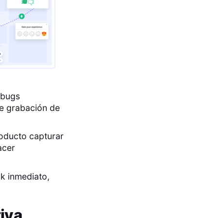
 bugs
de grabación de
oducto capturar
acer
ck inmediato,
iva