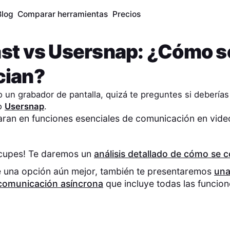
Blog
Comparar herramientas
Precios
st
vs
Usersnap
: ¿Cómo s
cian?
 un grabador de pantalla, quizá te preguntes si deberías
o
Usersnap
.
an en funciones esenciales de comunicación en vide
.
ocupes! Te daremos un
análisis detallado de cómo se
e una opción aún mejor, también te presentaremos
una
comunicación asíncrona
que incluye todas las funcio