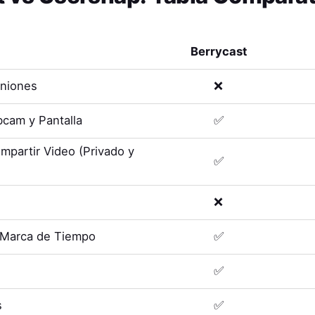
Berrycast
uniones
❌
cam y Pantalla
✅
mpartir Video (Privado y
✅
❌
 Marca de Tiempo
✅
✅
s
✅