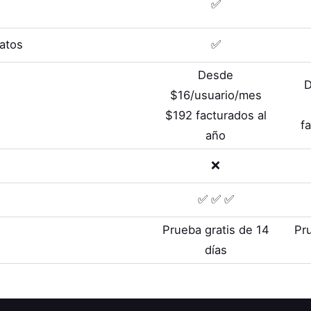
✅
Datos
✅
Desde
D
$16/usuario/mes
$192 facturados al
f
año
❌
✅ ✅ ✅
Prueba gratis de 14
Pr
días