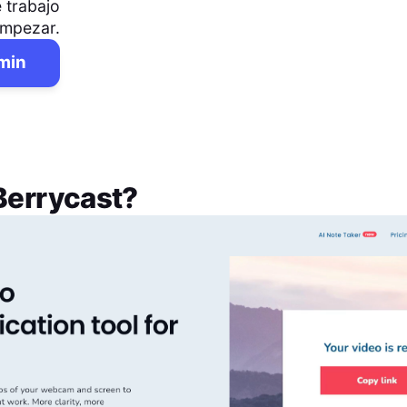
 trabajo
empezar.
 min
Berrycast
?