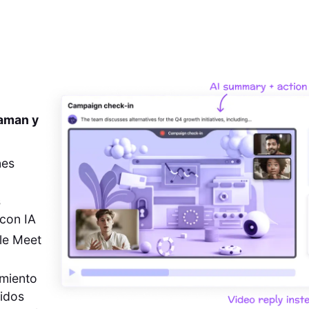
 aman y
nes
s
con IA
le Meet
imiento
pidos