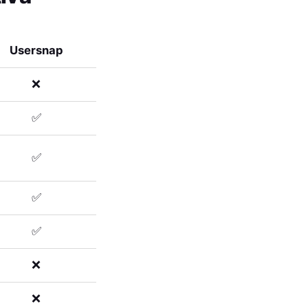
Usersnap
❌
✅
✅
✅
✅
❌
❌