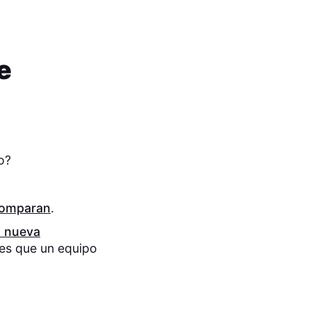
e
o?
 comparan
.
 nueva
nes que un equipo