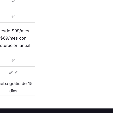
✅
✅
esde $99/mes
$69/mes con
acturación anual
✅
✅ ✅
ueba gratis de 15
días