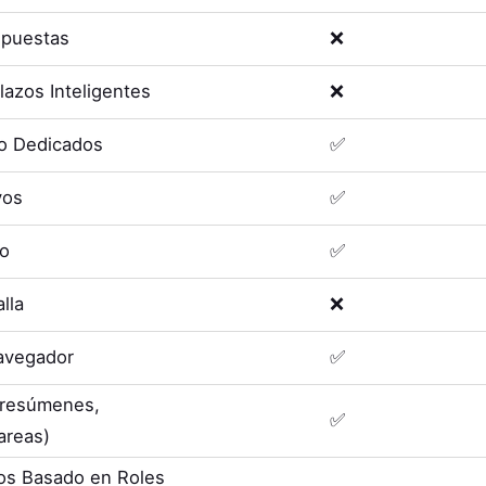
spuestas
❌
lazos Inteligentes
❌
o Dedicados
✅
vos
✅
eo
✅
lla
❌
avegador
✅
 (resúmenes,
✅
areas)
os Basado en Roles