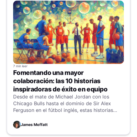
7 min
leer
Fomentando una mayor
colaboración: las 10 historias
inspiradoras de éxito en equipo
Desde el mate de Michael Jordan con los
Chicago Bulls hasta el dominio de Sir Alex
Ferguson en el fútbol inglés, estas historias
resaltan el poder del trabajo en equipo. ¡Lleva
la colaboración de tu equipo al siguiente nivel
James Moffatt
con estas historias inspiradoras y lecciones
invaluables!