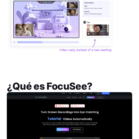
¿Qué es
FocuSee
?