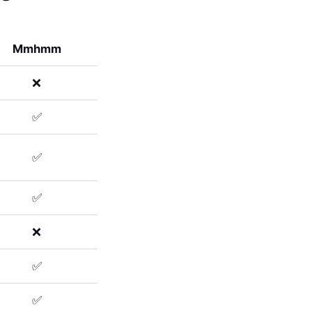
Mmhmm
❌
✅
✅
✅
❌
✅
✅