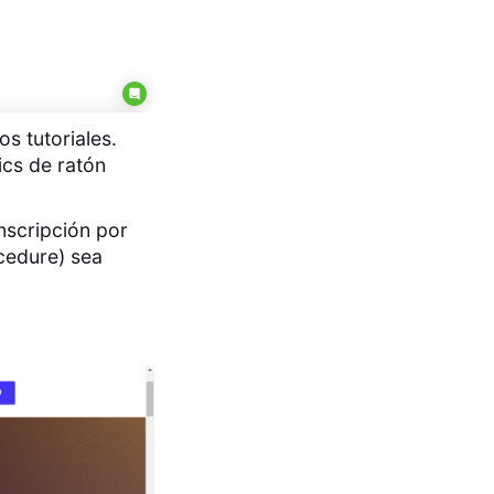
s tutoriales.
ics de ratón
nscripción por
cedure) sea