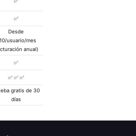
✅
✅
Desde
10/usuario/mes
acturación anual)
✅
✅ ✅ ✅
eba gratis de 30
días