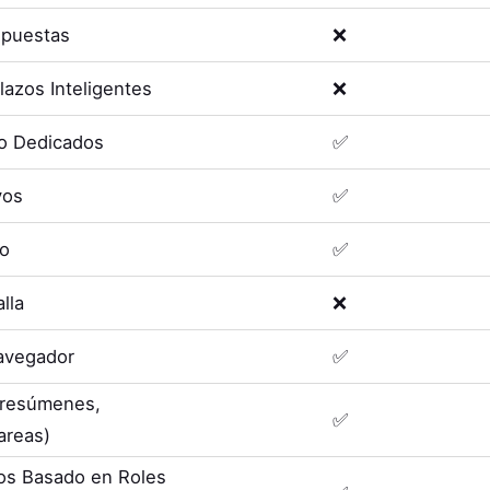
spuestas
❌
lazos Inteligentes
❌
o Dedicados
✅
vos
✅
eo
✅
lla
❌
avegador
✅
 (resúmenes,
✅
areas)
os Basado en Roles