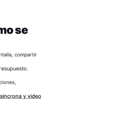
mo se
talla, compartir
presupuesto.
ciones,
síncrona y video