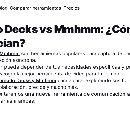
Blog
Comparar herramientas
Precios
 Decks
vs
Mmhmm
: ¿Có
cian?
Mmhmm
son herramientas populares para captura de pan
ación asíncrona.
gir puede depender de tus necesidades específicas y 
scoger la mejor herramienta de video para tu equipo,
omodo Decks
y
Mmhmm
cara a cara, explorando sus fun
olaboración, precios y mucho más.
sentaremos
una nueva herramienta de comunicación a
arlas a ambas.