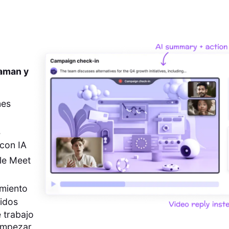
 aman y
nes
s
con IA
le Meet
imiento
pidos
 trabajo
empezar.