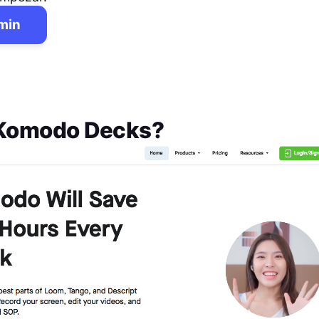
 min
Komodo Decks
?