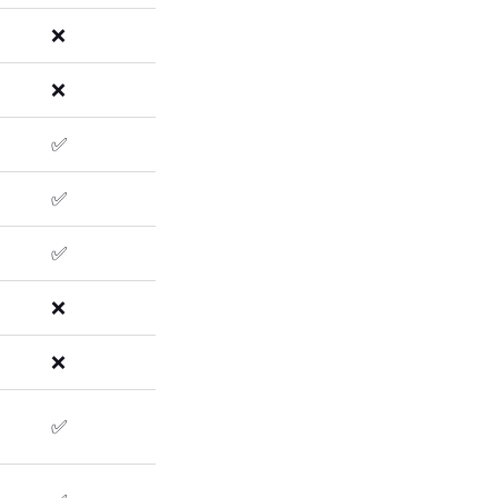
❌
❌
✅
✅
✅
❌
❌
✅