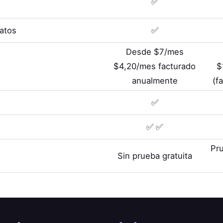
✅
Datos
✅
Desde $7/mes
$4,20/mes facturado
$
anualmente
(f
✅
✅ ✅
Pru
Sin prueba gratuita