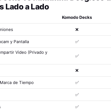
s Lado a Lado
Komodo Decks
uniones
❌
cam y Pantalla
✅
mpartir Video (Privado y
✅
❌
 Marca de Tiempo
✅
✅
s
✅