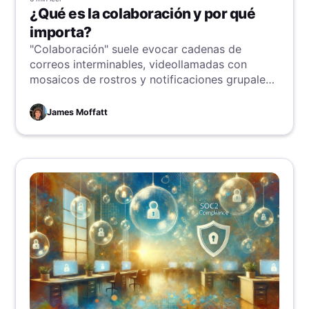
¿Qué es la colaboración y por qué
importa?
"Colaboración" suele evocar cadenas de
correos interminables, videollamadas con
mosaicos de rostros y notificaciones grupales
que inundan el teléfono. Pero para mí evoca a
mi excéntrico amigo Bubbles. Permíteme
James Moffatt
explicar cómo esta musa inesperada informa
mi perspectiva.