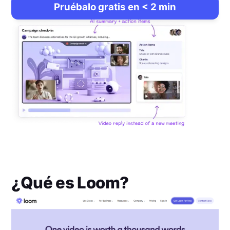
Pruébalo gratis en < 2 min
¿Qué es
Loom
?