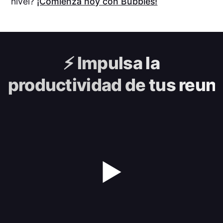
nivel?
¡Comienza hoy con Bubbles!
⚡️
Impulsa la
productividad de tus reun
▶