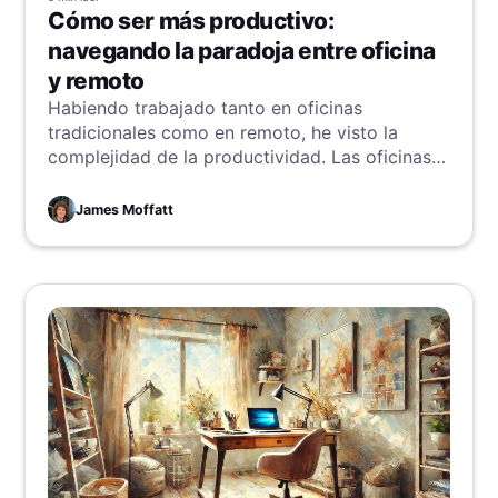
Cómo ser más productivo:
navegando la paradoja entre oficina
y remoto
Habiendo trabajado tanto en oficinas
tradicionales como en remoto, he visto la
complejidad de la productividad. Las oficinas
tradicionales parecen eficientes por su
estructura, pero el trabajo remoto desafía esas
James Moffatt
ideas, llevando a reevaluar cómo alcanzar la
máxima productividad. Esta dicotomía resalta
los aspectos esquivos y multifacéticos de lo
que realmente impulsa la eficiencia en distintos
entornos laborales.