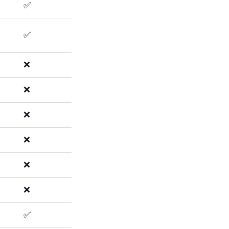
✅
✅
❌
❌
❌
❌
❌
❌
✅