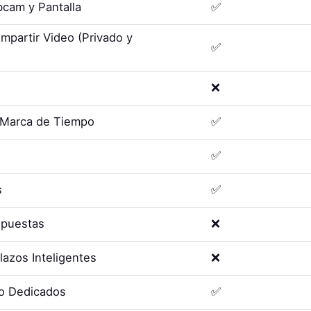
cam y Pantalla
✅
mpartir Video (Privado y
✅
❌
 Marca de Tiempo
✅
✅
s
✅
spuestas
❌
lazos Inteligentes
❌
o Dedicados
✅