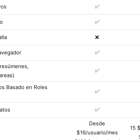
vos
✅
eo
✅
lla
❌
avegador
✅
 (resúmenes,
✅
areas)
os Basado en Roles
✅
Datos
✅
Desde
15 
$16/usuario/mes