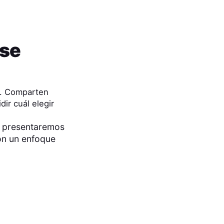
 se
a. Comparten
ir cuál elegir
 presentaremos
on un enfoque