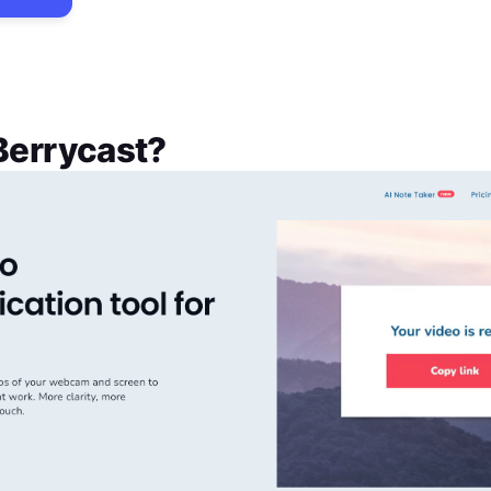
Berrycast
?