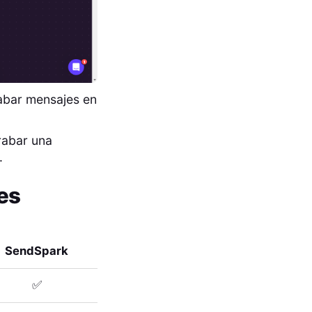
abar mensajes en
grabar una
.
es
SendSpark
✅