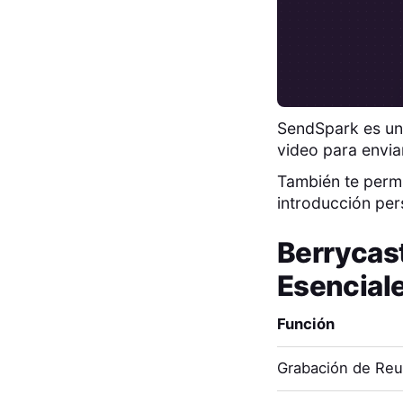
SendSpark es un
video para enviar
También te permi
introducción per
Berrycas
Esencial
Función
Grabación de Re