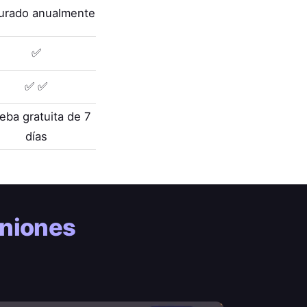
turado anualmente
✅
✅ ✅
eba gratuita de 7
días
uniones