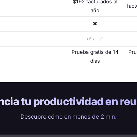
$192 facturados al
fac
año
❌
✅ ✅ ✅
Prueba gratis de 14
Pru
días
ncia tu
productividad en re
Descubre cómo en menos de 2 min: