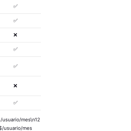
✅
✅
❌
✅
✅
❌
✅
$/usuario/mes\n12
$/usuario/mes