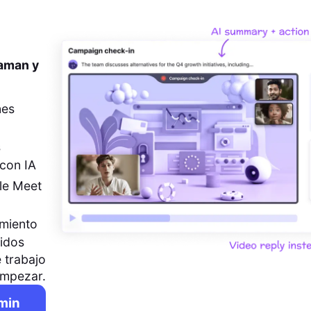
 aman y
nes
s
con IA
le Meet
imiento
pidos
 trabajo
empezar.
 min