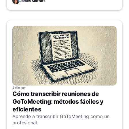
James Moffatt
ideas, llevando a reevaluar cómo alcanzar la
máxima productividad. Esta dicotomía resalta
los aspectos esquivos y multifacéticos de lo
que realmente impulsa la eficiencia en distintos
entornos laborales.
2 min
leer
Cómo transcribir reuniones de
GoToMeeting: métodos fáciles y
eficientes
Aprende a transcribir GoToMeeting como un
profesional.