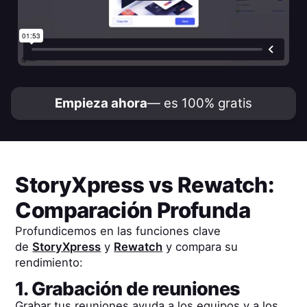
Empieza ahora
— es 100% gratis
StoryXpress
vs
Rewatch
:
Comparación Profunda
Profundicemos en las funciones clave
de
StoryXpress
y
Rewatch
y compara su
rendimiento:
1. Grabación de reuniones
Grabar tus reuniones ayuda a los equipos y a los