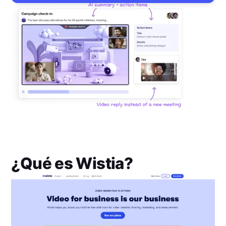
¿Qué es
Wistia
?