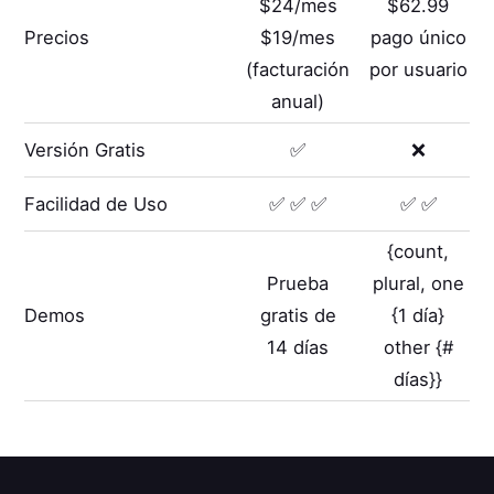
$24/mes
$62.99
Precios
$19/mes
pago único
(facturación
por usuario
anual)
Versión Gratis
✅
❌
Facilidad de Uso
✅ ✅ ✅
✅ ✅
{count,
Prueba
plural, one
Demos
gratis de
{1 día}
14 días
other {#
días}}