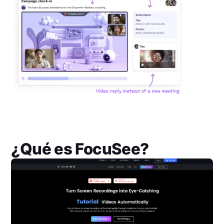
¿Qué es
FocuSee
?