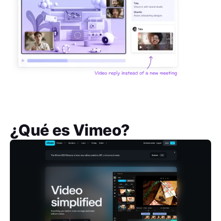
¿Qué es
Vimeo
?