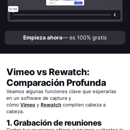
Empieza ahora
— es 100% gratis
Vimeo
vs
Rewatch
:
Comparación Profunda
Veamos algunas funciones clave que esperarías
en un software de captura y
cómo
Vimeo
y
Rewatch
compiten cabeza a
cabeza.
1. Grabación de reuniones
Grabar tus reuniones ofrece a equipos y clientes la