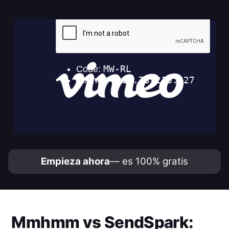
Empieza ahora
— es 100% gratis
Mmhmm
vs
SendSpark
: