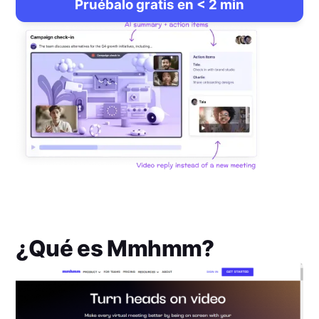
Pruébalo gratis en < 2 min
¿Qué es
Mmhmm
?