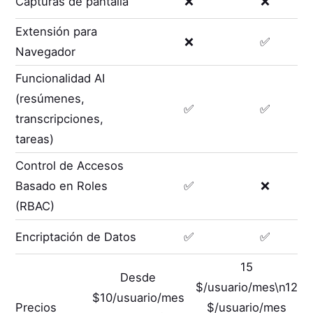
Capturas de pantalla
❌
❌
Extensión para
❌
✅
Navegador
Funcionalidad AI
(resúmenes,
✅
✅
transcripciones,
tareas)
Control de Accesos
Basado en Roles
✅
❌
(RBAC)
Encriptación de Datos
✅
✅
15
Desde
$/usuario/mes\n12
$10/usuario/mes
Precios
$/usuario/mes