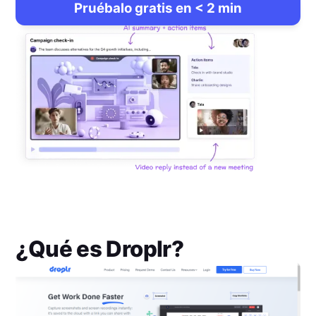
Pruébalo gratis en < 2 min
¿Qué es
Droplr
?