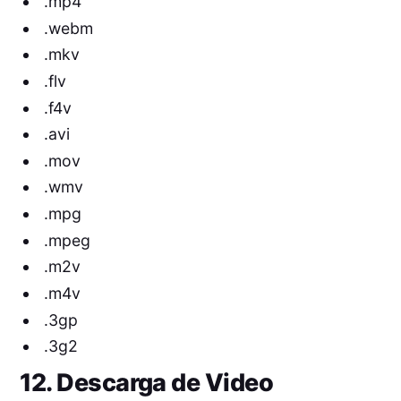
.mp4
.webm
.mkv
.flv
.f4v
.avi
.mov
.wmv
.mpg
.mpeg
.m2v
.m4v
.3gp
.3g2
12. Descarga de Video