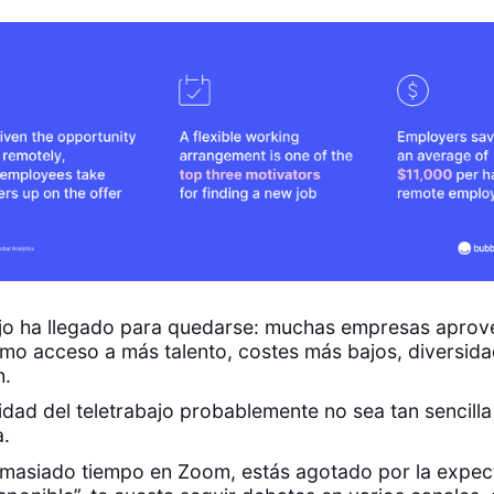
bajo ha llegado para quedarse: muchas empresas apro
mo acceso a más talento, costes más bajos, diversidad
h.
lidad del teletrabajo probablemente no sea tan sencill
a.
emasiado tiempo en Zoom, estás agotado por la expec