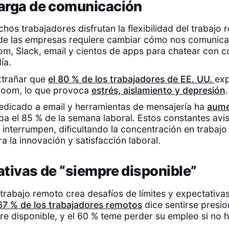
arga de comunicación
os trabajadores disfrutan la flexibilidad del trabajo 
 de las empresas requiere cambiar cómo nos comunic
m, Slack, email y cientos de apps para chatear con c
ía.
xtrañar que
el 80 % de los trabajadores de EE. UU.
ex
 Zoom, lo que provoca
estrés, aislamiento y depresión
edicado a email y herramientas de mensajería ha
aume
a el 85 % de la semana laboral. Estos constantes avi
 interrumpen, dificultando la concentración en trabaj
ra la innovación y satisfacción laboral.
tivas de “siempre disponible”
 trabajo remoto crea desafíos de límites y expectativa
 67 % de los trabajadores remotos
dice sentirse presi
re disponible, y el 60 % teme perder su empleo si no 