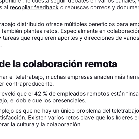
sponible”, te cuesta seguir debates en varios canales,
s al
recopilar feedback
o rebuscas correos y docume
rabajo distribuido ofrece múltiples beneficios para em
también plantea retos. Especialmente en colaboració
 tareas que requieren aportes y direcciones de vario
s.
de la colaboración remota
nar el teletrabajo, muchas empresas añaden más herra
ser contraproducente.
 reveló que
el 42 % de empleados remotos
están “insa
ajo, el doble que los presenciales.
lejo es que no hay un único problema del teletrabaj
tisfacción. Existen varios retos clave que los líderes e
rar la cultura y la colaboración.