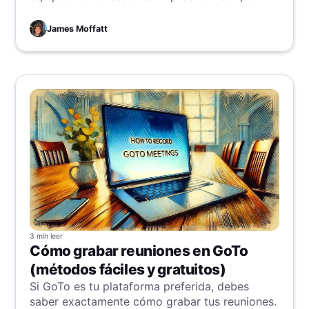
generan cambios reales ¿Te suena familiar?
Descubre cómo cambiar el rumbo
James Moffatt
3 min
leer
Cómo grabar reuniones en GoTo
(métodos fáciles y gratuitos)
Si GoTo es tu plataforma preferida, debes
saber exactamente cómo grabar tus reuniones.