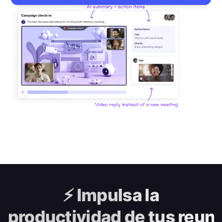
⚡️
Impulsa la
productividad de tus reun