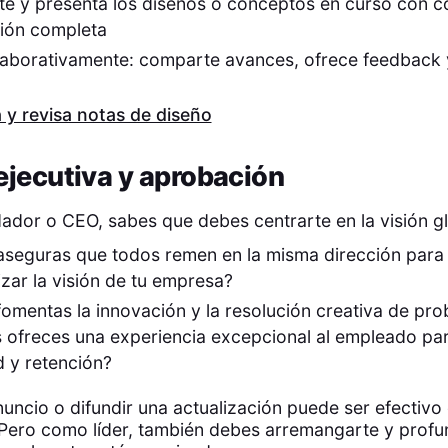
e y presenta los diseños o conceptos en curso con c
ción completa
laborativamente: comparte avances, ofrece feedback y
 y revisa notas de diseño
ejecutiva y aprobación
dador o CEO, sabes que debes centrarte en la visión gl
seguras que todos remen en la misma dirección para
izar la visión de tu empresa?
mentas la innovación y la resolución creativa de pr
 ofreces una experiencia excepcional al empleado pa
ad y retención?
uncio o difundir una actualización puede ser efectivo
Pero como líder, también debes arremangarte y profun