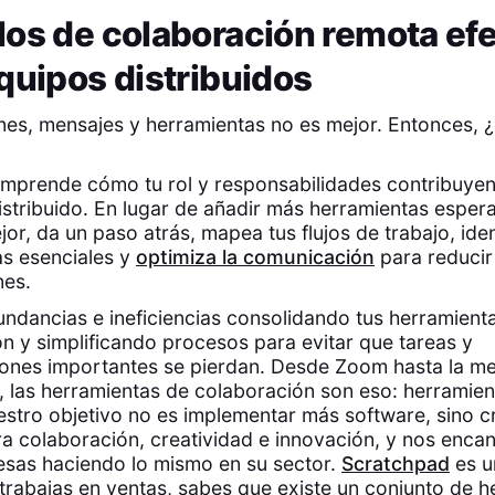
os de colaboración remota efe
quipos distribuidos
es, mensajes y herramientas no es mejor. Entonces, 
mprende cómo tu rol y responsabilidades contribuyen 
istribuido. En lugar de añadir más herramientas espe
or, da un paso atrás, mapea tus flujos de trabajo, ident
as esenciales y
optimiza la comunicación
para reducir
nes.
undancias e ineficiencias consolidando tus herramient
n y simplificando procesos para evitar que tareas y
ones importantes se pierdan. Desde Zoom hasta la me
, las herramientas de colaboración son eso: herramien
stro objetivo no es implementar más software, sino c
a colaboración, creatividad e innovación, y nos encan
esas haciendo lo mismo en su sector.
Scratchpad
es u
 trabajas en ventas, sabes que existe un conjunto de 