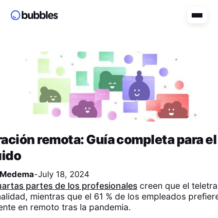
ación remota: Guía completa para el
uido
 Medema
-
July 18, 2024
uartas partes de los profesionales
creen que el teletra
lidad, mientras que el 61 % de los empleados prefiere
nte en remoto tras la pandemia.