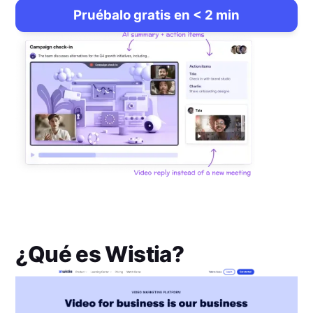
Pruébalo gratis en < 2 min
¿Qué es
Wistia
?