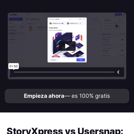
Empieza ahora
— es 100% gratis
StoryXpress
vs
Usersnap
: