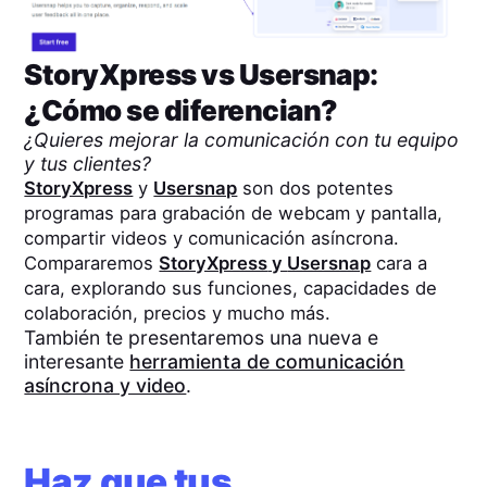
StoryXpress
vs
Usersnap
:
¿Cómo se diferencian?
¿Quieres mejorar la comunicación con tu equipo
y tus clientes?
StoryXpress
y
Usersnap
son dos potentes
programas para grabación de webcam y pantalla,
compartir videos y comunicación asíncrona.
Compararemos
StoryXpress
y
Usersnap
cara a
cara, explorando sus funciones, capacidades de
colaboración, precios y mucho más.
También te presentaremos una nueva e
interesante
herramienta de comunicación
asíncrona y video
.
Haz que tus