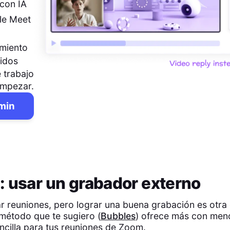
con IA
le Meet
imiento
pidos
 trabajo
empezar.
 min
: usar un grabador externo
 reuniones, pero lograr una buena grabación es otra
 método que te sugiero (
Bubbles
) ofrece más con men
ncilla para tus reuniones de Zoom.