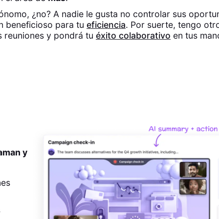
ónomo, ¿no? A nadie le gusta no controlar sus oportu
n beneficioso para tu
eficiencia
. Por suerte, tengo ot
s reuniones y pondrá tu
éxito colaborativo
en tus man
 aman y
nes
s