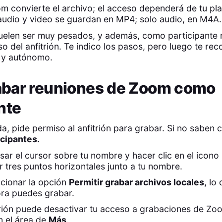
om convierte el archivo; el acceso dependerá de tu pla
audio y video se guardan en MP4; solo audio, en M4A.
suelen ser muy pesados, y además, como participante
so del anfitrión. Te indico los pasos, pero luego te r
 y autónomo.
bar reuniones de Zoom como
nte
da, pide permiso al anfitrión para grabar. Si no saben
icipantes.
ar el cursor sobre tu nombre y hacer clic en el icono
 tres puntos horizontales junto a tu nombre.
cionar la opción
Permitir grabar archivos locales
, lo
ora puedes grabar.
trión puede desactivar tu acceso a grabaciones de Zo
n el área de
Más
.