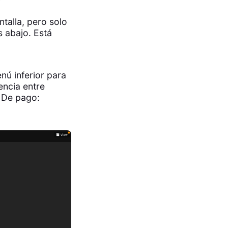
?
talla, pero solo
s abajo. Está
nú inferior para
encia entre
. De pago: