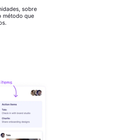
nidades, sobre
ro método que
os.