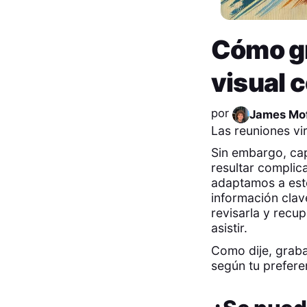
Cómo gr
visual 
por
James Mof
Las reuniones vi
Sin embargo, cap
resultar complic
adaptamos a es
información clav
revisarla y recu
asistir.
Como dije, graba
según tu prefere