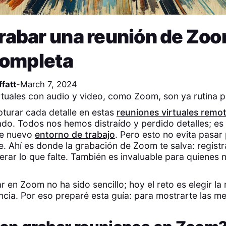
abar una reunión de Zoo
completa
fatt
-
March 7, 2024
rtuales con audio y video, como Zoom, son ya rutina p
turar cada detalle en estas
reuniones virtuales remo
ado. Todos nos hemos distraído y perdido detalles; es
te nuevo
entorno de trabajo
. Pero esto no evita pasar 
e. Ahí es donde la grabación de Zoom te salva: registr
perar lo que falte. También es invaluable para quienes 
r en Zoom no ha sido sencillo; hoy el reto es elegir la
ncia. Por eso preparé esta guía: para mostrarte las m