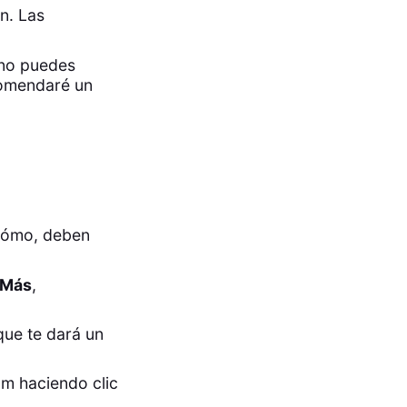
n. Las
 no puedes
ecomendaré un
 cómo, deben
Más
,
 que te dará un
om haciendo clic