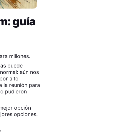
m: guía
ara millones.
tas
puede
 normal: aún nos
por alto
a la reunión para
no pudieron
 mejor opción
ejores opciones.