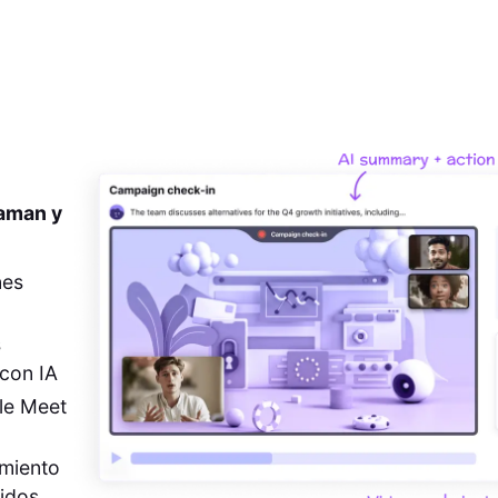
 aman y
nes
s
con IA
le Meet
imiento
pidos