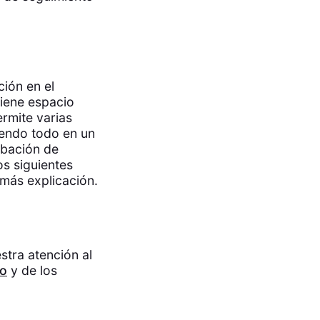
ión en el
tiene espacio
rmite varias
iendo todo en un
abación de
os siguientes
 más explicación.
tra atención al
po
y de los