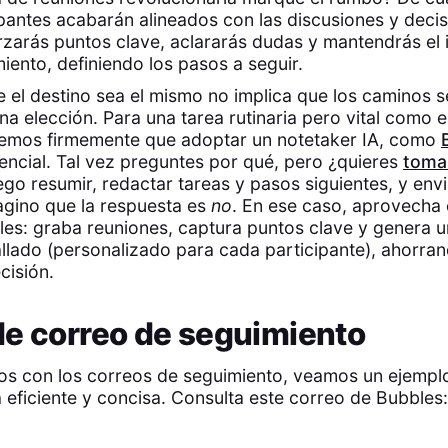
ipantes acabarán alineados con las discusiones y decis
orzarás puntos clave, aclararás dudas y mantendrás el 
iento, definiendo los pasos a seguir.
 el destino sea el mismo no implica que los caminos s
na elección. Para una tarea rutinaria pero vital como e
eemos firmemente que adoptar un notetaker IA, como
sencial. Tal vez preguntes por qué, pero ¿quieres
toma
go resumir, redactar tareas y pasos siguientes, y envi
agino que la respuesta es
no
. En ese caso, aprovecha 
les: graba reuniones, captura puntos clave y genera 
llado (personalizado para cada participante), ahorra
cisión.
de correo de seguimiento
os con los correos de seguimiento, veamos un ejemp
 eficiente y concisa. Consulta este correo de Bubbles: