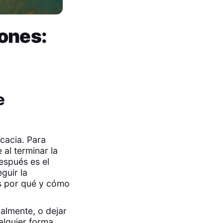
ones:
e
cacia. Para
al terminar la
después es el
guir la
s por qué y cómo
ualmente, o dejar
alquier forma,