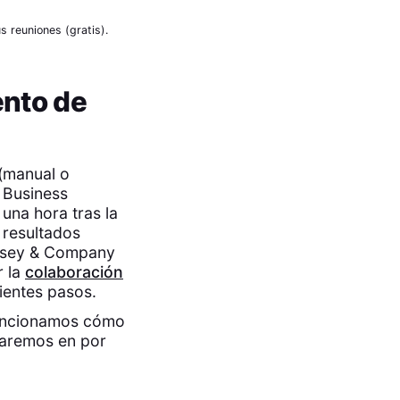
 reuniones (gratis).
ento de
 (manual o
 Business
una hora tras la
r resultados
insey & Company
r la
colaboración
ientes pasos.
 mencionamos cómo
zaremos en por