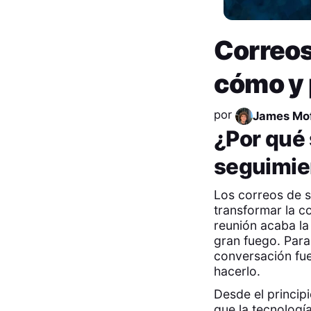
Correos
cómo y 
por
James Mof
¿Por qué 
seguimien
Los correos de s
transformar la c
reunión acaba la 
gran fuego. Para
conversación fue
hacerlo.
Desde el princip
que la tecnologí