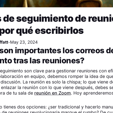
 de seguimiento de reuni
por qué escribirlos
fatt
-
May 23, 2024
son importantes los correos d
to tras las reuniones?
eguimiento son clave para gestionar reuniones con efi
olaboración en equipo, debemos romper la idea de que 
discusión. La reunión es solo la chispa; lo que viene 
 enlazar la reunión con lo que viene después, debes se
ra de tu sala de
reunión en Zoom
. Hoy aprenderemo
io tienes dos opciones: ¿ser tradicional y hacerlo man
a de reuniones revolucionaria marque el rumbo? De cu