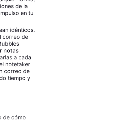
iones de la
impulso en tu
ean idénticos.
l correo de
Bubbles
r notas
arlas a cada
el notetaker
un correo de
ndo tiempo y
lo de cómo