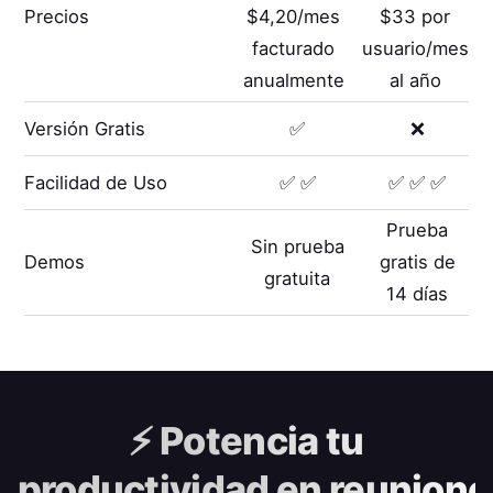
Precios
$4,20/mes
$33 por
facturado
usuario/mes
anualmente
al año
Versión Gratis
✅
❌
Facilidad de Uso
✅ ✅
✅ ✅ ✅
Prueba
Sin prueba
Demos
gratis de
gratuita
14 días
⚡️
Potencia tu
productividad en reunione