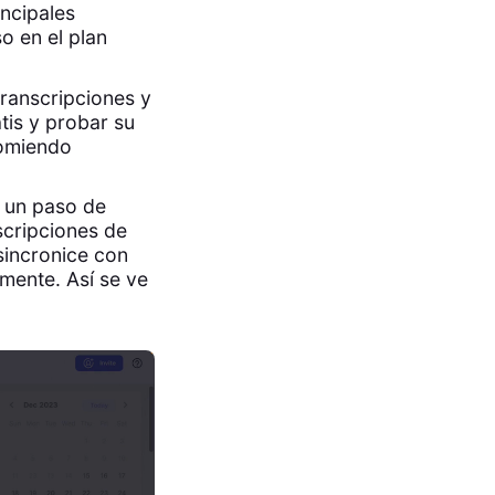
incipales
o en el plan
transcripciones y
is y probar su
comiendo
s un paso de
scripciones de
sincronice con
amente. Así se ve