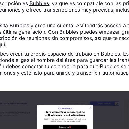
scripción es
Bubbles
, ya que es compatible con las pr
euniones y ofrece transcripciones muy precisas, inclus
sita
Bubbles
y crea una cuenta. Así tendrás acceso a 
e última generación. Con Bubbles puedes empezar grat
cripción de reuniones sin compromisos, así que te re
uí.
debes crear tu propio espacio de trabajo en Bubbles. E
donde eliges el nombre del área para guardar las tran
én debes conectar tu calendario para que Bubbles se 
iones y esté listo para unirse y transcribir automátic