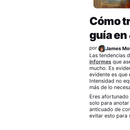
Cómo tr
guía en
por
James Mof
Las tendencias d
informes
que ase
mucho. Es eviden
evidente es que e
Intensidad no eq
más de lo necesa
Eres afortunado 
solo para anotar
anticuado de con
evitar esto para