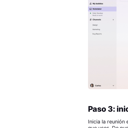
Paso 3: ini
Inicia la reunió
que uses. De nu