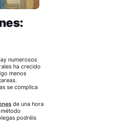
ones:
, hay numerosos
rales ha crecido
Algo menos
tareas.
tas se complica
ones
de una hora
n método
olegas podréis