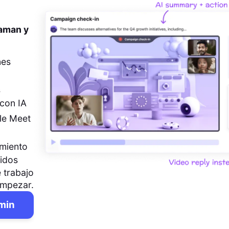
 aman y
nes
s
con IA
le Meet
imiento
pidos
 trabajo
empezar.
 min