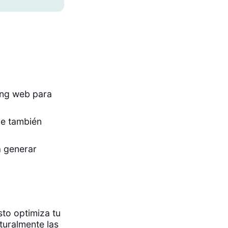
ting web para
ue también
 generar
sto optimiza tu
aturalmente las