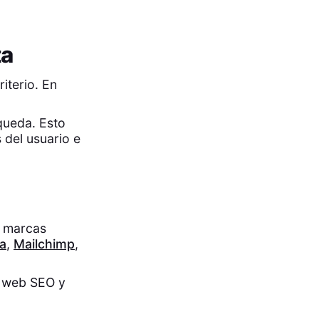
ta
riterio. En
queda. Esto
 del usuario e
e marcas
a
,
Mailchimp
,
g web SEO y