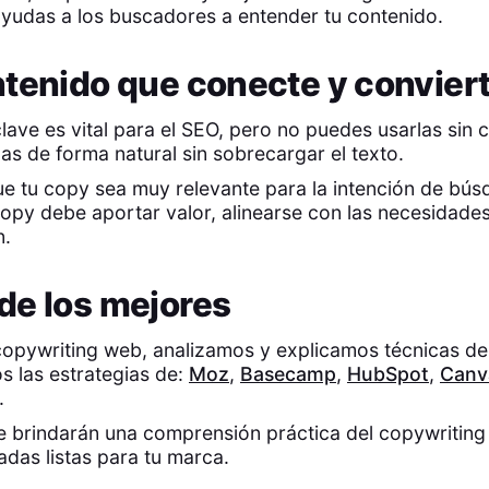
ayudas a los buscadores a entender tu contenido.
tenido que conecte y convier
clave es vital para el SEO, pero no puedes usarlas sin c
as de forma natural sin sobrecargar el texto.
ue tu copy sea muy relevante para la intención de bús
 copy debe aportar valor, alinearse con las necesidades
n.
de los mejores
copywriting web, analizamos y explicamos técnicas d
s las estrategias de:
Moz
,
Basecamp
,
HubSpot
,
Canv
.
e brindarán una comprensión práctica del copywritin
adas listas para tu marca.