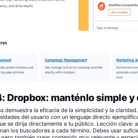
: Dropbox: manténlo simple y 
 demuestra la eficacia de la simplicidad y la clarida
sidades del usuario con un lenguaje directo ejemplifi
e se dirija directamente a tu público. Lección clave: 
an los buscadores a cada término. Debes usar sufici
r, pero también crear contenido muy relevante y especi