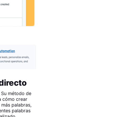
directo
d. Su método de
ca cómo crear
a más palabras,
entes palabras
alizado.