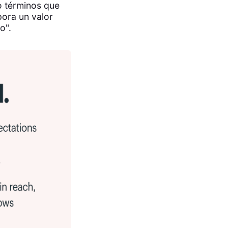
o términos que
pora un valor
o".