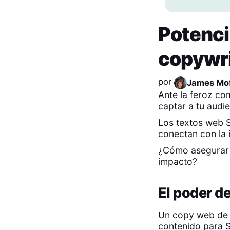
Potenci
copywr
por
James Mof
Ante la feroz co
captar a tu audie
Los textos web S
conectan con la 
¿Cómo asegurar 
impacto?
El poder de
Un copy web de i
contenido para SE