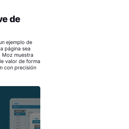
ve de
 un ejemplo de
la página sea
es. Moz muestra
de valor de forma
an con precisión