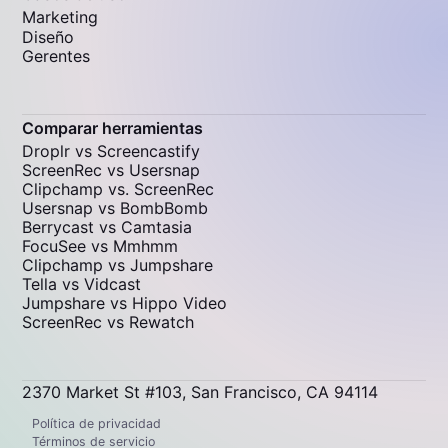
Marketing
Diseño
Gerentes
Comparar herramientas
Droplr vs Screencastify
ScreenRec vs Usersnap
Clipchamp vs. ScreenRec
Usersnap vs BombBomb
Berrycast vs Camtasia
FocuSee vs Mmhmm
Clipchamp vs Jumpshare
Tella vs Vidcast
Jumpshare vs Hippo Video
ScreenRec vs Rewatch
2370 Market St #103, San Francisco, CA 94114
Política de privacidad
Términos de servicio