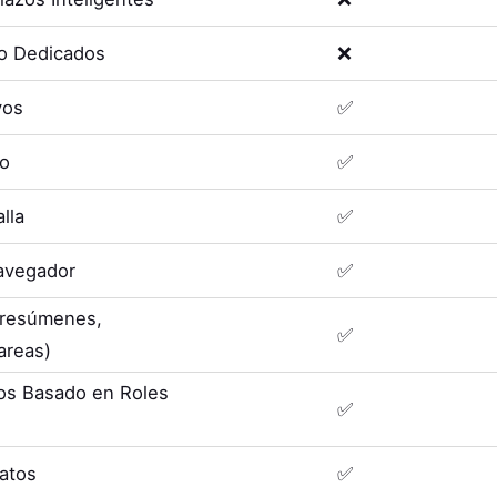
o Dedicados
❌
vos
✅
eo
✅
lla
✅
avegador
✅
 (resúmenes,
✅
areas)
os Basado en Roles
✅
Datos
✅