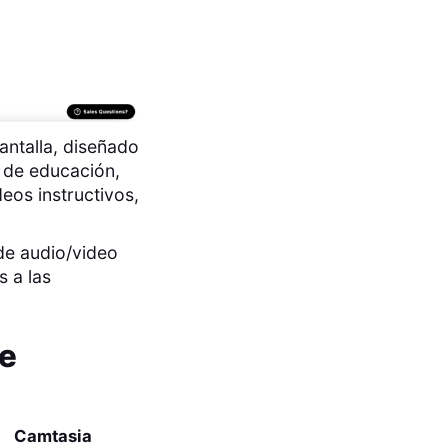
antalla, diseñado
s de educación,
eos instructivos,
 de audio/video
s a las
de
Camtasia