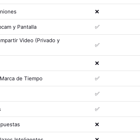
uniones
❌
cam y Pantalla
✅
mpartir Video (Privado y
✅
❌
 Marca de Tiempo
✅
✅
s
✅
spuestas
❌
lazos Inteligentes
❌