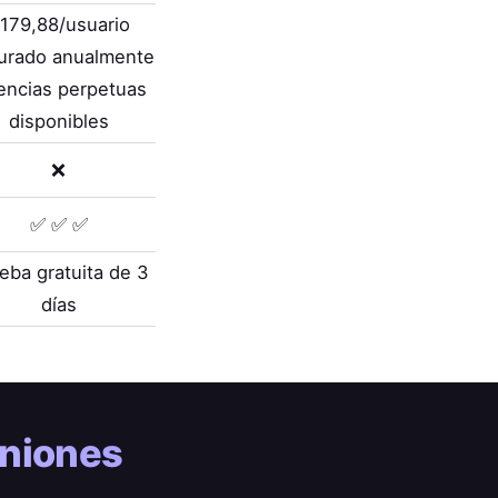
179,88/usuario
turado anualmente
encias perpetuas
disponibles
❌
✅ ✅ ✅
eba gratuita de 3
días
uniones