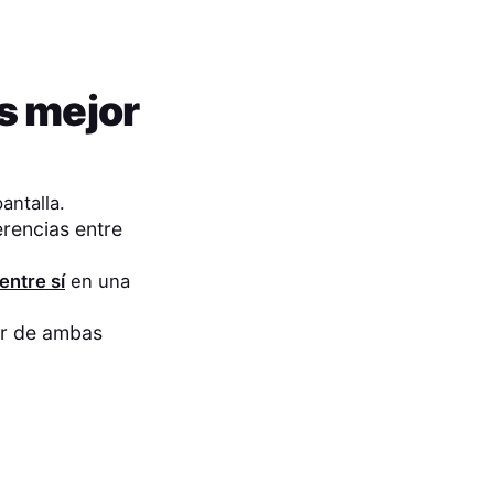
es mejor
antalla.
erencias entre
ntre sí
en una
r de ambas