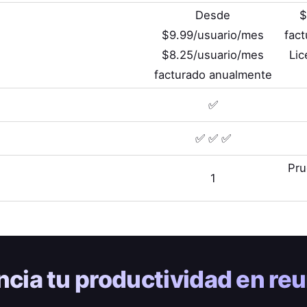
Desde
$
$9.99/usuario/mes
fac
$8.25/usuario/mes
Lic
facturado anualmente
✅
✅ ✅ ✅
Pru
1
ncia tu
productividad en re