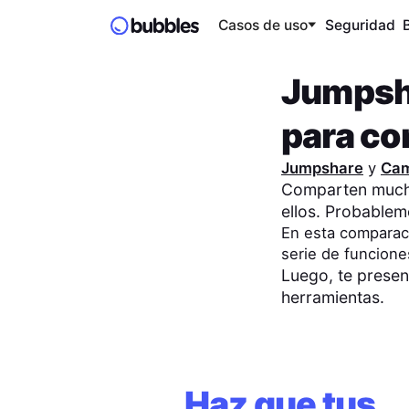
Casos de uso
Seguridad
Jumpsh
para co
Jumpshare
y
Cam
Comparten muchas
ellos. Probablem
En esta compara
serie de funcione
Luego, te prese
herramientas.
Haz que tus