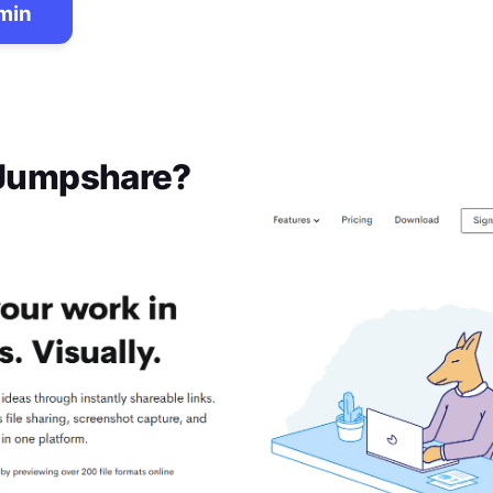
 min
Jumpshare
?