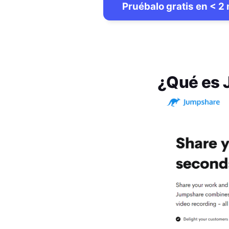
Pruébalo gratis en < 2
¿Qué es