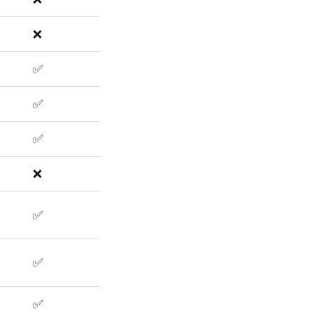
❌
✅
✅
✅
❌
✅
✅
✅