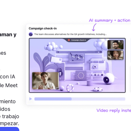
 aman y
nes
s
con IA
le Meet
imiento
pidos
 trabajo
empezar.