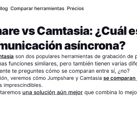
Blog
Comparar herramientas
Precios
are
vs
Camtasia
: ¿Cuál 
municación asíncrona?
tasia
son dos populares herramientas de grabación de p
 funciones similares, pero también tienen varias dif
ente te preguntes cómo se comparan entre sí, ¿no?
ción, veremos cómo
Jumpshare
y
Camtasia
se comparan e
s imprescindibles.
ntaremos
una solución aún mejor
que combina lo mejo