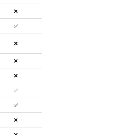
❌
✅
❌
❌
❌
✅
✅
❌
❌