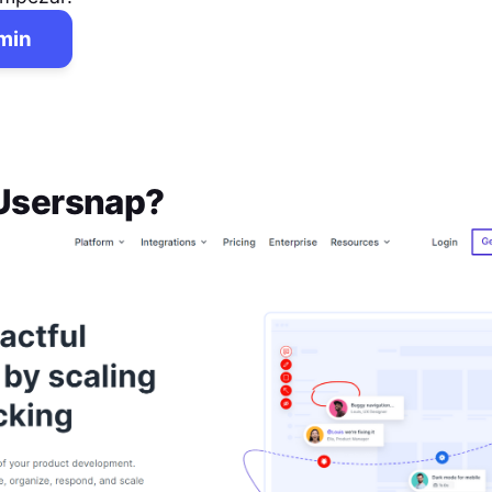
 min
Usersnap
?