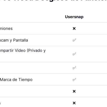
Usersnap
uniones
❌
cam y Pantalla
✅
mpartir Video (Privado y
✅
✅
 Marca de Tiempo
✅
❌
s
❌