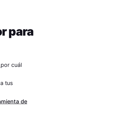
or para
¿por cuál
a tus
amienta de