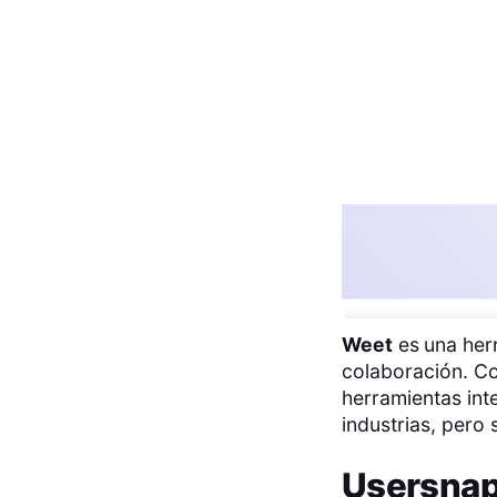
Weet
es
una her
colaboración. Co
herramientas int
industrias, pero 
Usersna