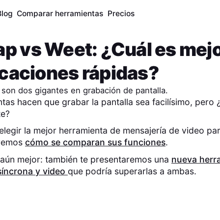
Blog
Comparar herramientas
Precios
ap
vs
Weet
: ¿Cuál es mej
caciones rápidas?
son dos gigantes en grabación de pantalla.
as hacen que grabar la pantalla sea facilísimo, pero 
te?
elegir la mejor herramienta de mensajería de video par
eremos
cómo se comparan sus funciones
.
 aún mejor: también te presentaremos una
nueva herr
íncrona y video
que podría superarlas a ambas.