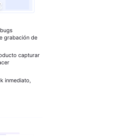
 bugs
de grabación de
oducto capturar
acer
ck inmediato,