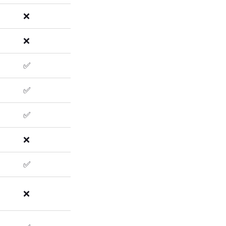
❌
❌
✅
✅
✅
❌
✅
❌