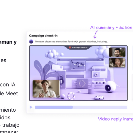
 aman y
nes
s
con IA
le Meet
imiento
pidos
 trabajo
empezar.