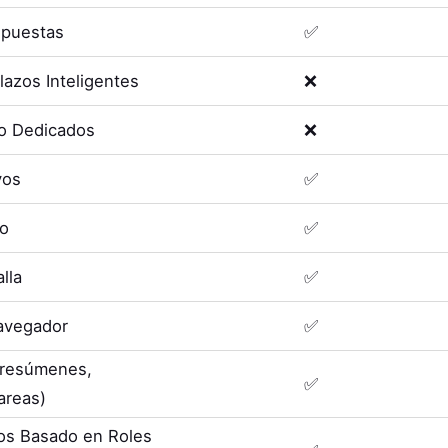
spuestas
✅
lazos Inteligentes
❌
o Dedicados
❌
vos
✅
eo
✅
lla
✅
avegador
✅
 (resúmenes,
✅
areas)
os Basado en Roles