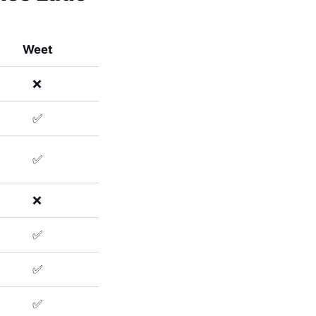
Weet
❌
✅
✅
❌
✅
✅
✅