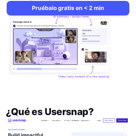
Pruébalo gratis en < 2 min
¿Qué es
Usersnap
?