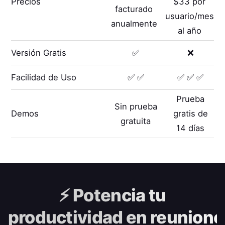
Precios
$33 por
facturado
usuario/mes
anualmente
al año
Versión Gratis
✅
❌
Facilidad de Uso
✅ ✅
✅ ✅ ✅
Prueba
Sin prueba
Demos
gratis de
gratuita
14 días
⚡️
Potencia tu
productividad en reunione