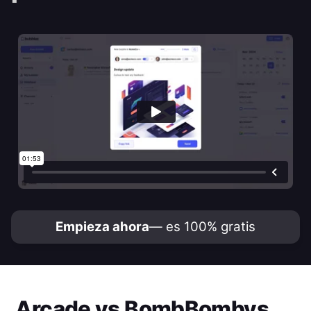
Empieza ahora
— es 100% gratis
Arcade
vs
BombBomb
vs