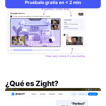
Pruébalo gratis en < 2 min
¿Qué es
Zight
?