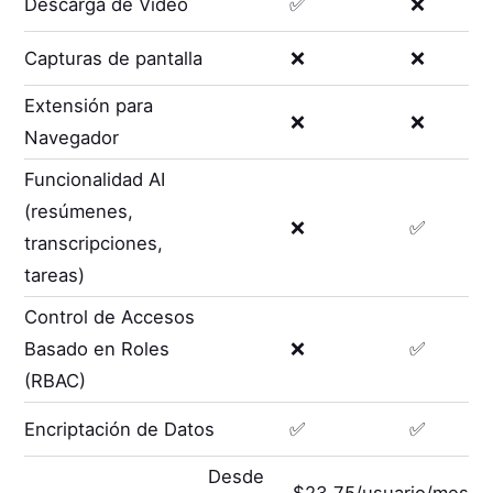
Descarga de Video
✅
❌
Capturas de pantalla
❌
❌
Extensión para
❌
❌
Navegador
Funcionalidad AI
(resúmenes,
❌
✅
transcripciones,
tareas)
Control de Accesos
Basado en Roles
❌
✅
(RBAC)
Encriptación de Datos
✅
✅
Desde
$23,75/usuario/mes