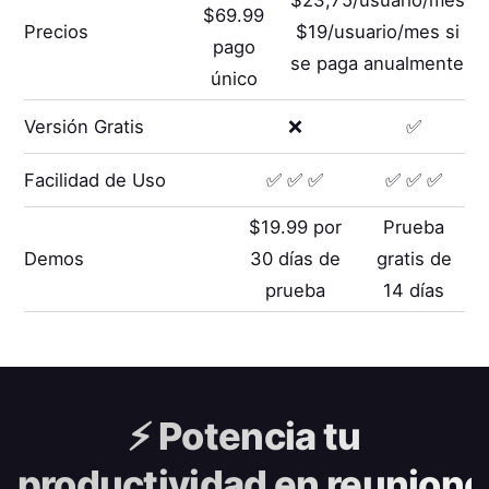
$69.99
Precios
$19/usuario/mes si
pago
se paga anualmente
único
Versión Gratis
❌
✅
Facilidad de Uso
✅ ✅ ✅
✅ ✅ ✅
$19.99 por
Prueba
Demos
30 días de
gratis de
prueba
14 días
⚡️
Potencia tu
productividad en reunione