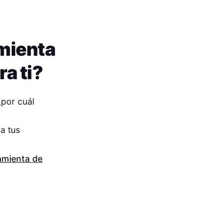
mienta
ra ti?
¿por cuál
a tus
amienta de