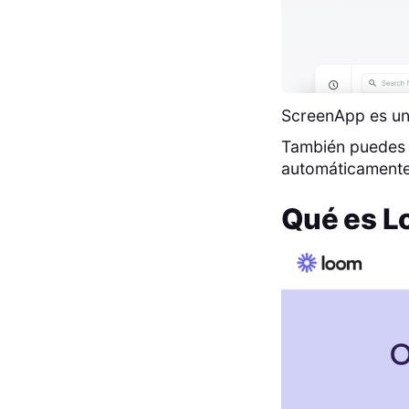
ScreenApp es una
También puedes s
automáticamente 
Qué es
L