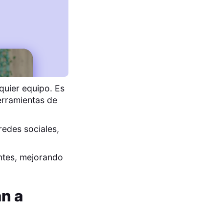
quier equipo. Es
erramientas de
redes sociales,
entes, mejorando
n a