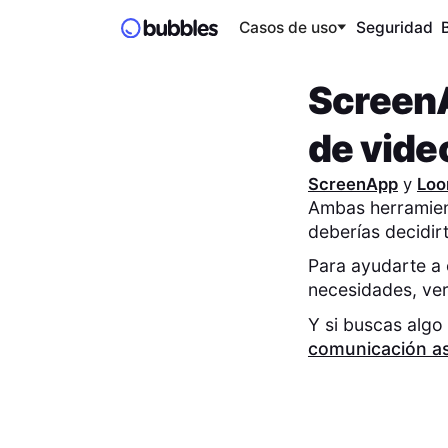
Casos de uso
Seguridad
Screen
de video
ScreenApp
y
Lo
Ambas herramient
deberías decidir
Para ayudarte a 
necesidades, v
Y si buscas algo
comunicación as