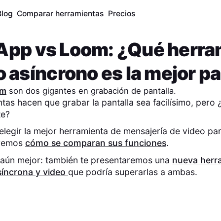
Blog
Comparar herramientas
Precios
App
vs
Loom
: ¿Qué herra
 asíncrono es la mejor pa
om
son dos gigantes en grabación de pantalla.
as hacen que grabar la pantalla sea facilísimo, pero 
te?
elegir la mejor herramienta de mensajería de video par
eremos
cómo se comparan sus funciones
.
 aún mejor: también te presentaremos una
nueva herr
íncrona y video
que podría superarlas a ambas.