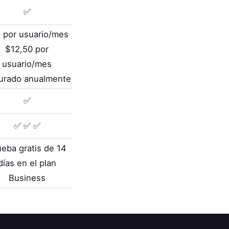
✅
 por usuario/mes
$12,50 por
usuario/mes
turado anualmente
✅
✅ ✅ ✅
ueba gratis de 14
días en el plan
Business