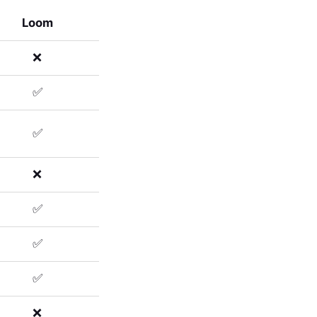
Loom
❌
✅
✅
❌
✅
✅
✅
❌