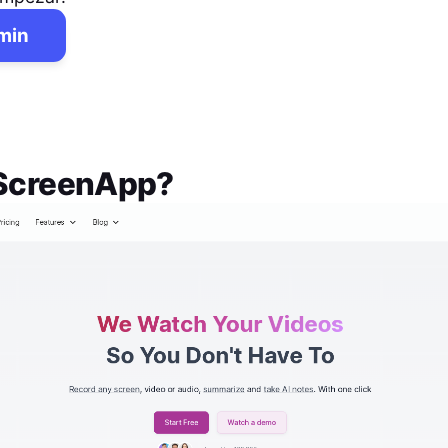
 min
ScreenApp
?