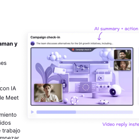
 aman y
nes
s
con IA
le Meet
imiento
pidos
 trabajo
empezar.