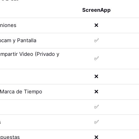
ScreenApp
uniones
❌
cam y Pantalla
✅
mpartir Video (Privado y
✅
❌
 Marca de Tiempo
❌
✅
s
✅
spuestas
❌