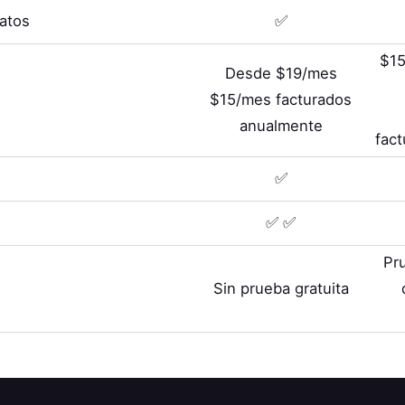
Datos
✅
$15
Desde $19/mes
$15/mes facturados
anualmente
fac
✅
✅ ✅
Pr
Sin prueba gratuita