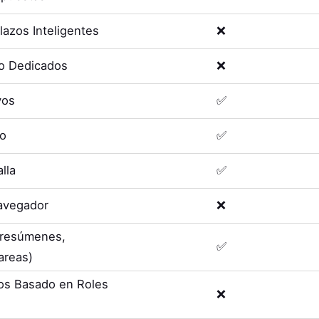
lazos Inteligentes
❌
o Dedicados
❌
vos
✅
eo
✅
lla
✅
avegador
❌
 (resúmenes,
✅
areas)
os Basado en Roles
❌