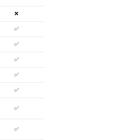
❌
✅
✅
✅
✅
✅
✅
✅