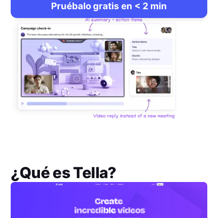
Pruébalo gratis en < 2 min
¿Qué es
Tella
?